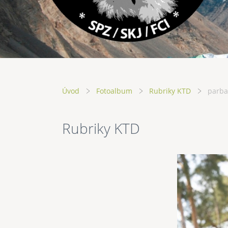
Úvod
Fotoalbum
Rubriky KTD
parba
Rubriky KTD