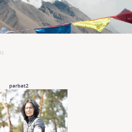
t2
parbat2