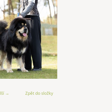
lší →
Zpět do složky