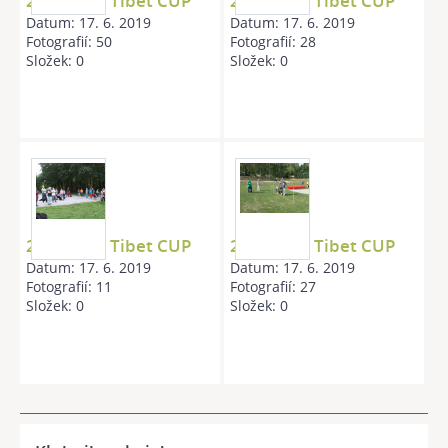
20111001 Tibet CUP
20120929 Tibet CUP
Datum:
17. 6. 2019
Datum:
17. 6. 2019
Fotografií:
50
Fotografií:
28
Složek:
0
Složek:
0
20150912 Tibet CUP
20170902 Tibet CUP
Datum:
17. 6. 2019
Datum:
17. 6. 2019
Fotografií:
11
Fotografií:
27
Složek:
0
Složek:
0