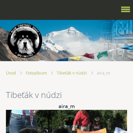
Úvod
Fotoalbum
Tibeťák v núdzi
aira_m
Tibeťák v núdzi
aira_m