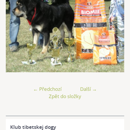
← Předchozí
Další →
Zpět do složky
Klub tibetskej dogy