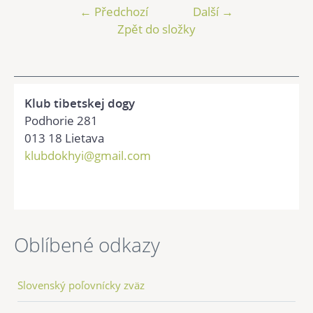
← Předchozí
Další →
Zpět do složky
Klub tibetskej dogy
Podhorie 281
013 18 Lietava
klubdokhyi@gmail.com
Oblíbené odkazy
Slovenský poľovnícky zväz