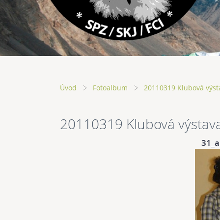
Úvod
Fotoalbum
20110319 Klubová výst
20110319 Klubová výstav
31_a