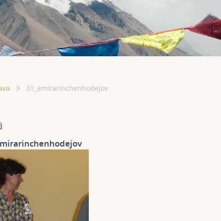
ava
31_amirarinchenhodejov
a
mirarinchenhodejov