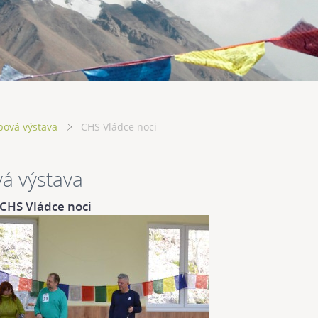
bová výstava
CHS Vládce noci
á výstava
CHS Vládce noci