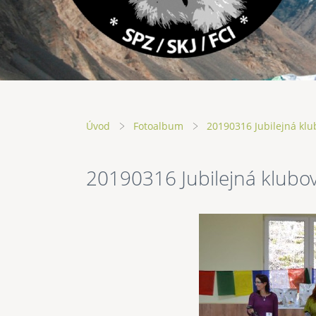
Úvod
Fotoalbum
20190316 Jubilejná klu
20190316 Jubilejná klubov