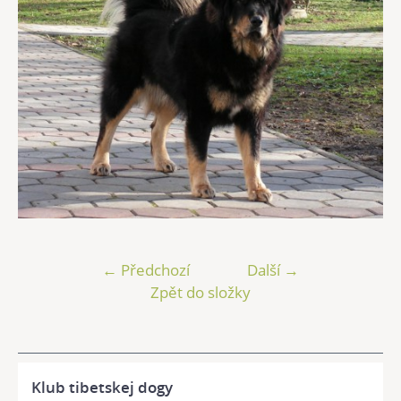
← Předchozí
Další →
Zpět do složky
Klub tibetskej dogy