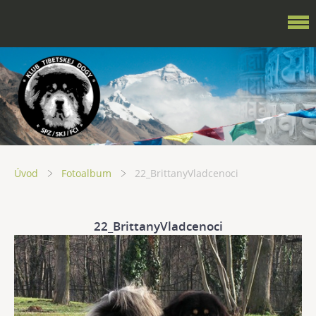
Úvod
Fotoalbum
22_BrittanyVladcenoci
22_BrittanyVladcenoci