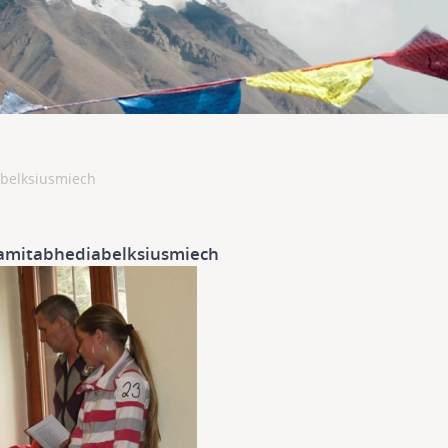
belksiusmiech
amitabhediabelksiusmiech