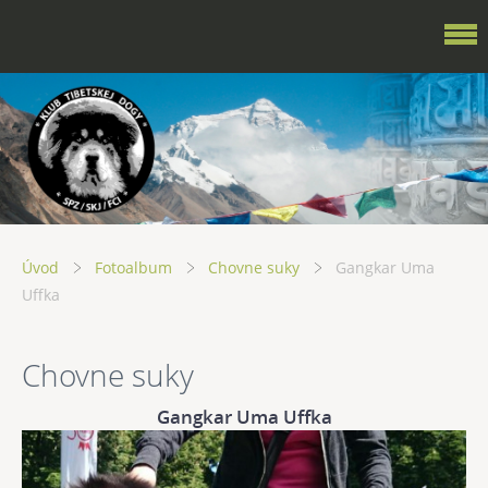
Úvod
Fotoalbum
Chovne suky
Gangkar Uma
Uffka
Chovne suky
Gangkar Uma Uffka