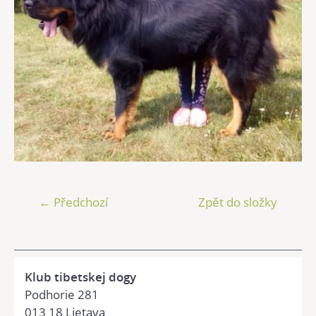
← Předchozí
Zpět do složky
Klub tibetskej dogy
Podhorie 281
013 18 Lietava