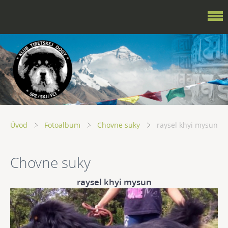
Úvod
Fotoalbum
Chovne suky
raysel khyi mysun
Chovne suky
raysel khyi mysun