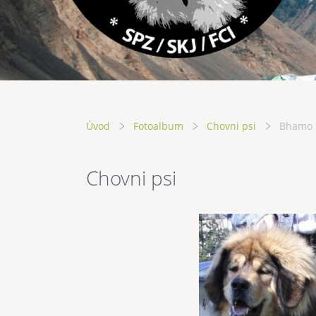
Úvod
Fotoalbum
Chovni psi
Bhamo L
Chovni psi