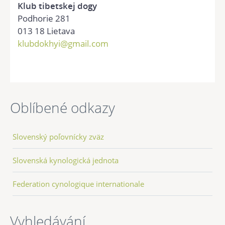
Klub tibetskej dogy
Podhorie 281
013 18 Lietava
klubdokhyi@gmail.com
Oblíbené odkazy
Slovenský poľovnícky zväz
Slovenská kynologická jednota
Federation cynologique internationale
Vyhledávání