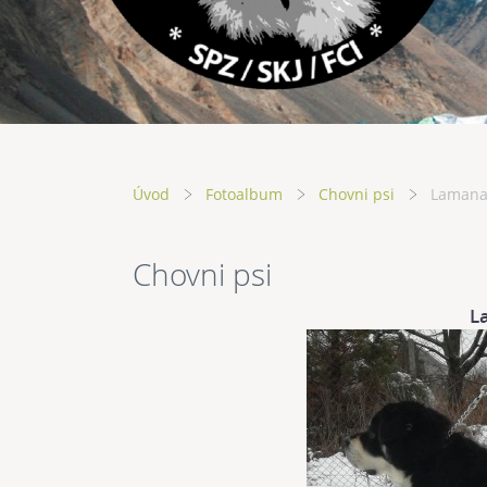
Úvod
Fotoalbum
Chovni psi
Lamana
Chovni psi
L