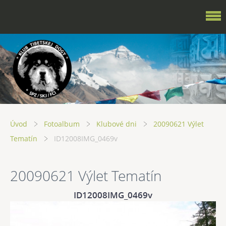
Úvod
Fotoalbum
Klubové dni
20090621 Výlet
Tematín
ID12008IMG_0469v
20090621 Výlet Tematín
ID12008IMG_0469v