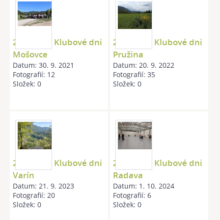
20210911 Klubové dni
20220910 Klubové dni
Mošovce
Pružina
Datum:
30. 9. 2021
Datum:
20. 9. 2022
Fotografií:
12
Fotografií:
35
Složek:
0
Složek:
0
20230909 Klubové dni
20240914 Klubové dni
Varín
Radava
Datum:
21. 9. 2023
Datum:
1. 10. 2024
Fotografií:
20
Fotografií:
6
Složek:
0
Složek:
0