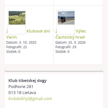
20250913 Klubové dni
20260321 Výlet
Varín
Čachtický hrad
Datum:
3. 10. 2025
Datum:
25. 3. 2026
Fotografií:
22
Fotografií:
29
Složek:
0
Složek:
0
Klub tibetskej dogy
Podhorie 281
013 18 Lietava
klubdokhyi@gmail.com