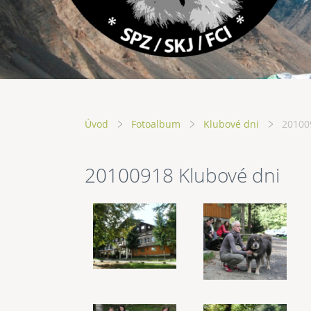
Úvod
Fotoalbum
Klubové dni
20100
20100918 Klubové dni