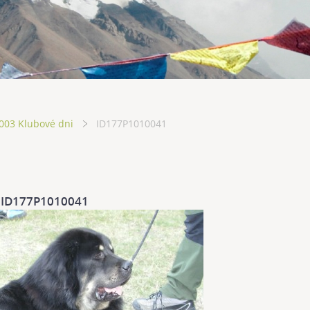
003 Klubové dni
ID177P1010041
ID177P1010041