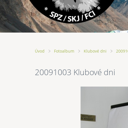
Úvod
Fotoalbum
Klubové dni
20091
20091003 Klubové dni