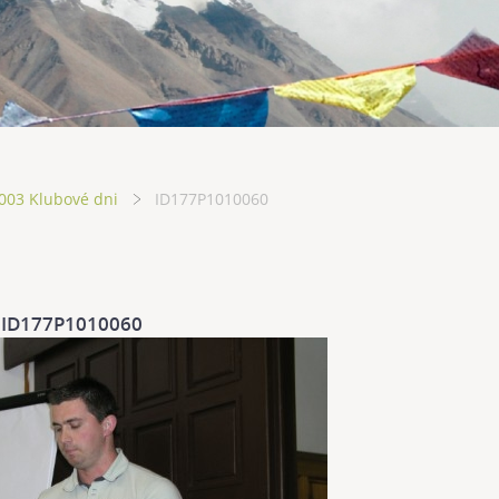
003 Klubové dni
ID177P1010060
ID177P1010060