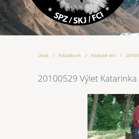
Úvod
Fotoalbum
Klubové dni
201005
20100529 Výlet Katarinka