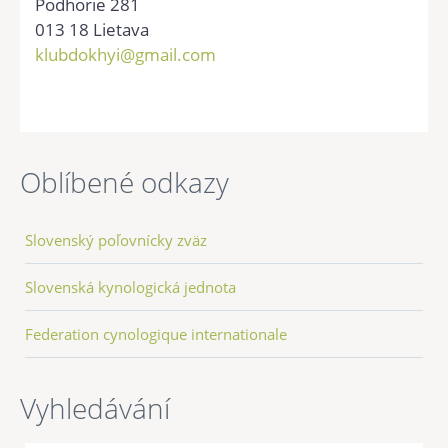
Podhorie 281
013 18 Lietava
klubdokhyi@gmail.com
Oblíbené odkazy
Slovenský poľovnícky zväz
Slovenská kynologická jednota
Federation cynologique internationale
Vyhledávání