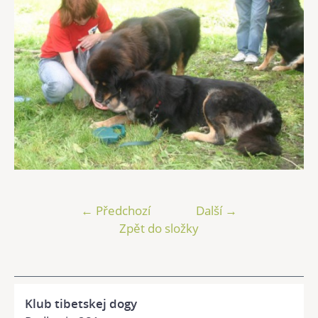
← Předchozí
Další →
Zpět do složky
Klub tibetskej dogy