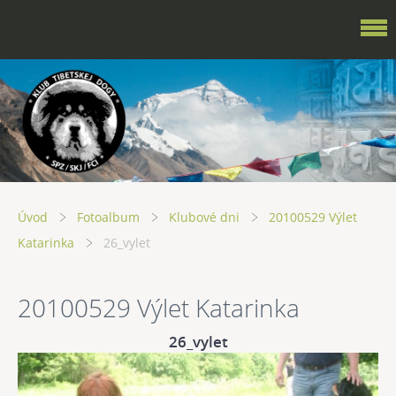
Úvod
Fotoalbum
Klubové dni
20100529 Výlet
Katarinka
26_vylet
20100529 Výlet Katarinka
26_vylet