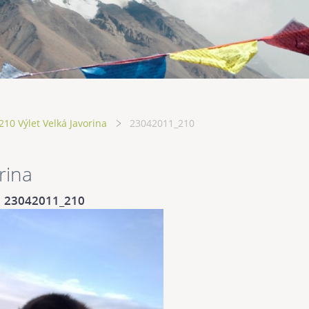
10 Výlet Velká Javorina
23042011_210
rina
23042011_210