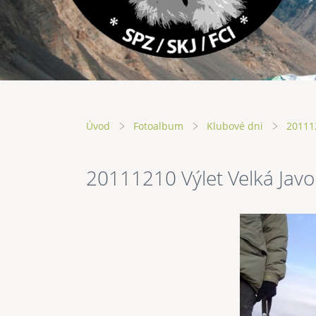
Úvod
Fotoalbum
Klubové dni
201112
20111210 Výlet Velká Javo