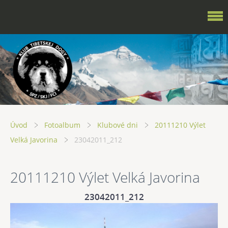
Úvod
Fotoalbum
Klubové dni
20111210 Výlet
Velká Javorina
23042011_212
20111210 Výlet Velká Javorina
23042011_212