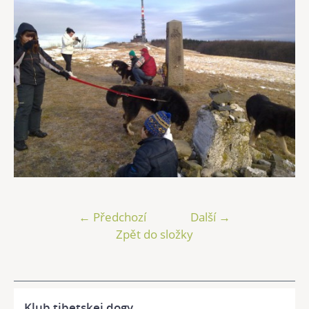
← Předchozí
Další →
Zpět do složky
Klub tibetskej dogy