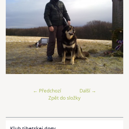
← Předchozí
Další →
Zpět do složky
Klub tibetskej dogy