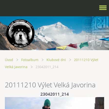
Úvod
Fotoalbum
Klubové dni
20111210 Výlet
Velká Javorina
23042011_214
20111210 Výlet Velká Javorina
23042011_214