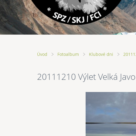
Úvod
Fotoalbum
Klubové dni
201112
20111210 Výlet Velká Javo