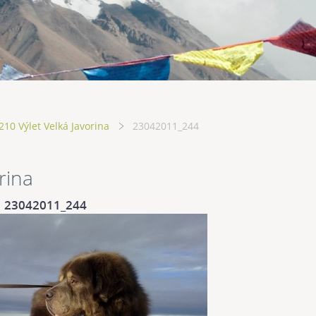
10 Výlet Velká Javorina
23042011_244
rina
23042011_244