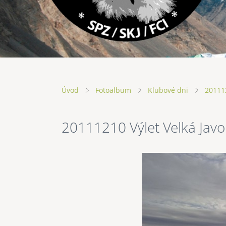
Úvod
Fotoalbum
Klubové dni
201112
20111210 Výlet Velká Javo