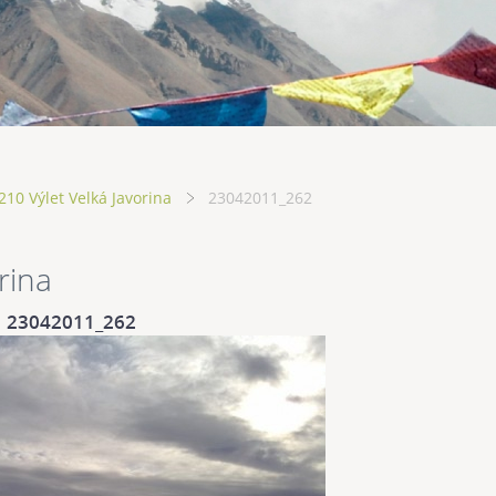
10 Výlet Velká Javorina
23042011_262
rina
23042011_262