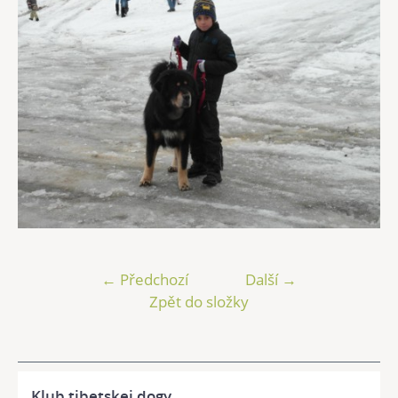
← Předchozí
Další →
Zpět do složky
Klub tibetskej dogy