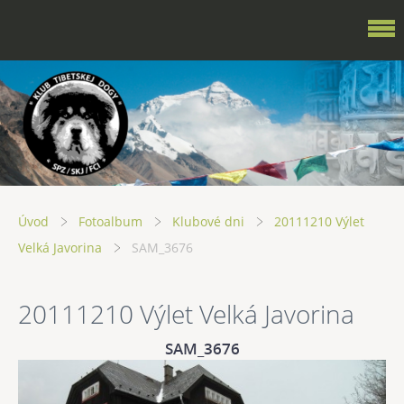
Úvod
Fotoalbum
Klubové dni
20111210 Výlet
Velká Javorina
SAM_3676
20111210 Výlet Velká Javorina
SAM_3676