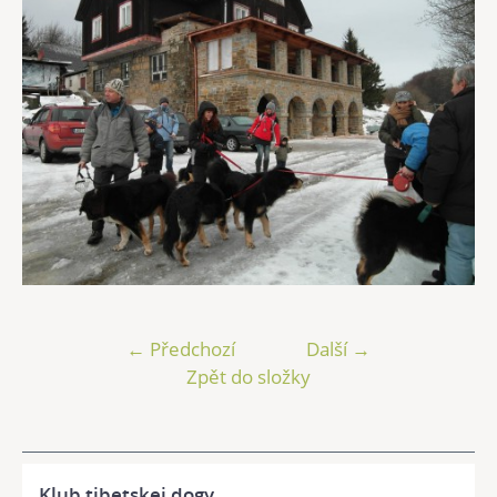
← Předchozí
Další →
Zpět do složky
Klub tibetskej dogy