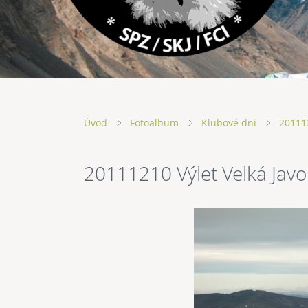
Úvod
Fotoalbum
Klubové dni
201112
20111210 Výlet Velká Javo