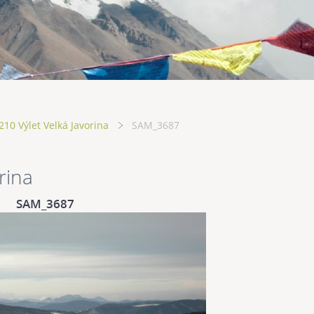
10 Výlet Velká Javorina
SAM_3687
rina
SAM_3687