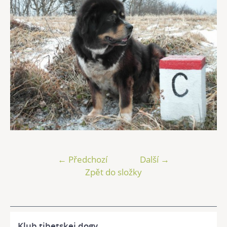
← Předchozí
Další →
Zpět do složky
Klub tibetskej dogy