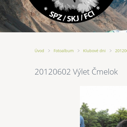
Úvod
Fotoalbum
Klubové dni
20120
20120602 Výlet Čmelok