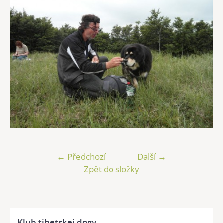
← Předchozí
Další →
Zpět do složky
Klub tibetskej dogy