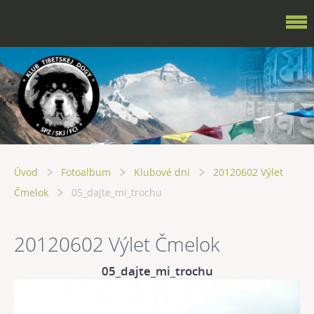
Úvod
Fotoalbum
Klubové dni
20120602 Výlet
Čmelok
05_dajte_mi_trochu
20120602 Výlet Čmelok
05_dajte_mi_trochu