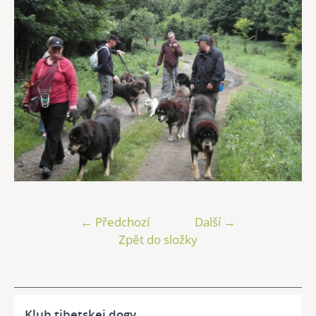
← Předchozí
Další →
Zpět do složky
Klub tibetskej dogy