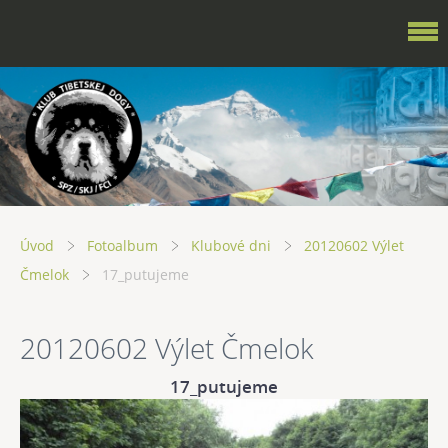
Úvod
Fotoalbum
Klubové dni
20120602 Výlet
Čmelok
17_putujeme
20120602 Výlet Čmelok
17_putujeme