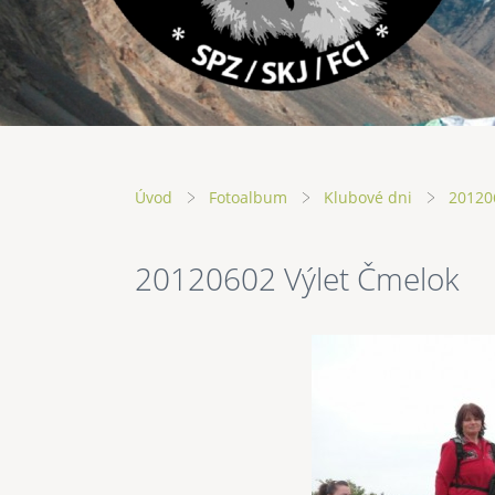
Úvod
Fotoalbum
Klubové dni
20120
20120602 Výlet Čmelok