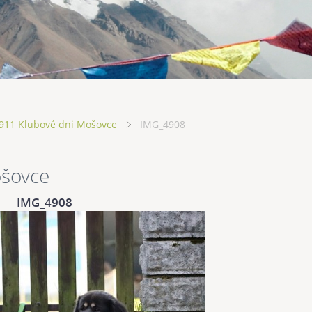
911 Klubové dni Mošovce
IMG_4908
ošovce
IMG_4908