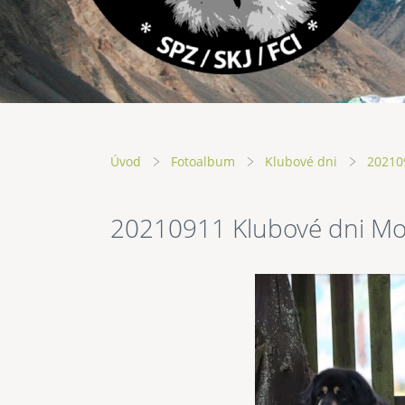
Úvod
Fotoalbum
Klubové dni
20210
20210911 Klubové dni M