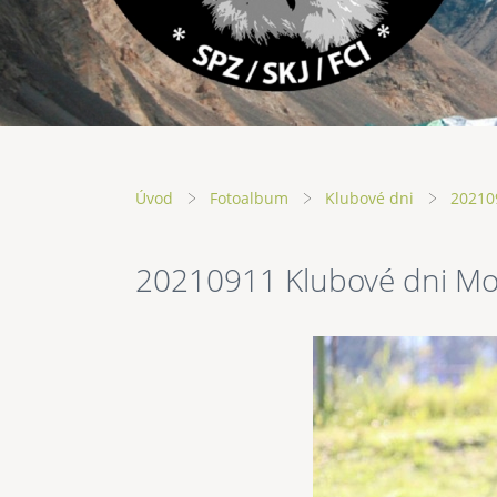
Úvod
Fotoalbum
Klubové dni
20210
20210911 Klubové dni M