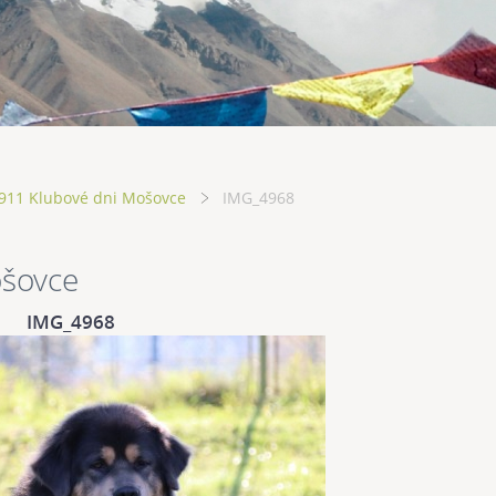
911 Klubové dni Mošovce
IMG_4968
ošovce
IMG_4968