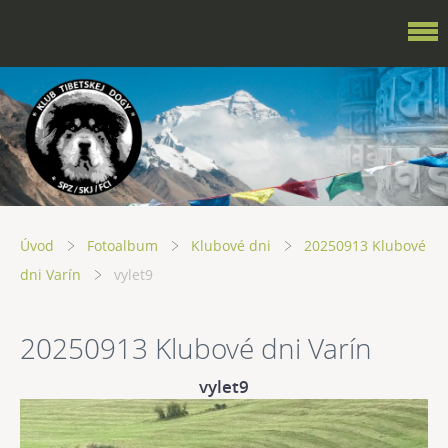
Úvod
Fotoalbum
Klubové dni
20250913 Klubové
dni Varín
vylet9
20250913 Klubové dni Varín
vylet9