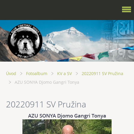
Úvod
Fotoalbum
KV a SV
20220911 SV Pružina
AZU SONYA Djomo Gangri Tonya
20220911 SV Pružina
AZU SONYA Djomo Gangri Tonya