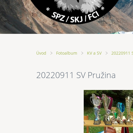
Úvod
Fotoalbum
KV a SV
20220911 
20220911 SV Pružina