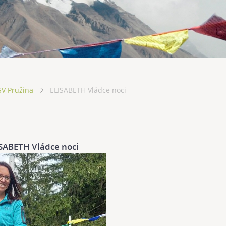
SV Pružina
ELISABETH Vládce noci
SABETH Vládce noci