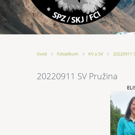
Úvod
Fotoalbum
KV a SV
20220911 
20220911 SV Pružina
ELI