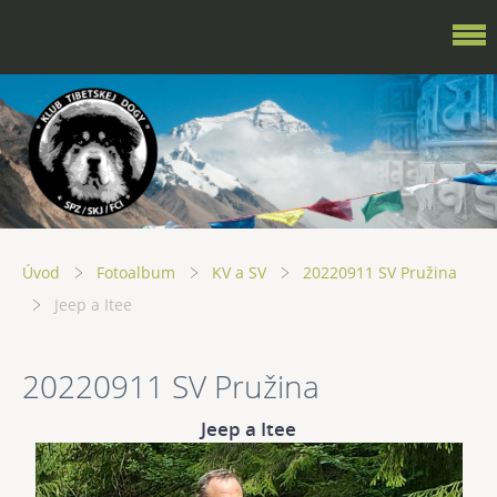
Úvod
Fotoalbum
KV a SV
20220911 SV Pružina
Jeep a Itee
20220911 SV Pružina
Jeep a Itee