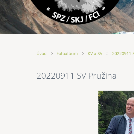
Úvod
Fotoalbum
KV a SV
20220911 
20220911 SV Pružina