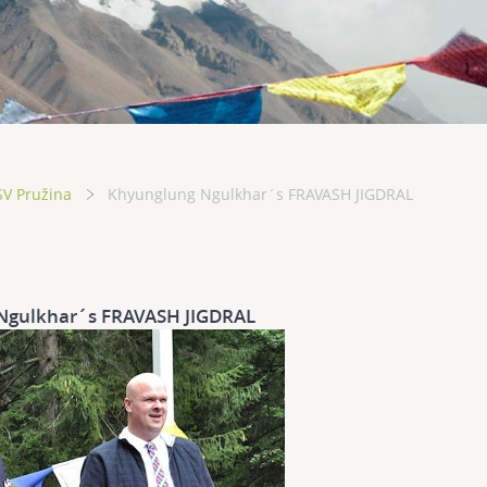
SV Pružina
Khyunglung Ngulkhar´s FRAVASH JIGDRAL
Ngulkhar´s FRAVASH JIGDRAL