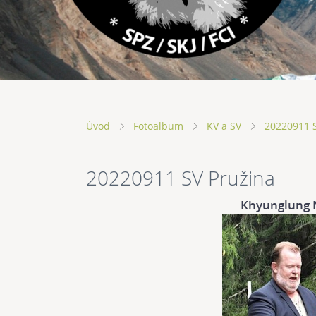
Úvod
Fotoalbum
KV a SV
20220911 
20220911 SV Pružina
Khyunglung 