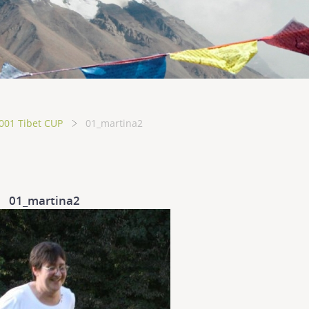
001 Tibet CUP
01_martina2
01_martina2