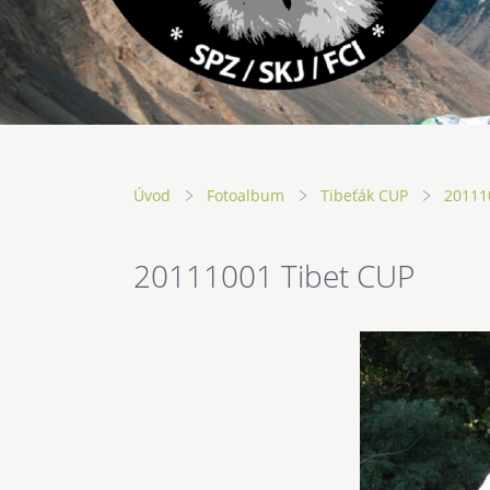
Úvod
Fotoalbum
Tibeťák CUP
20111
20111001 Tibet CUP