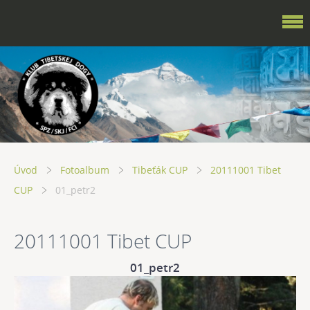
Úvod
Fotoalbum
Tibeťák CUP
20111001 Tibet
CUP
01_petr2
20111001 Tibet CUP
01_petr2