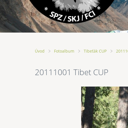
Úvod
Fotoalbum
Tibeťák CUP
20111
20111001 Tibet CUP