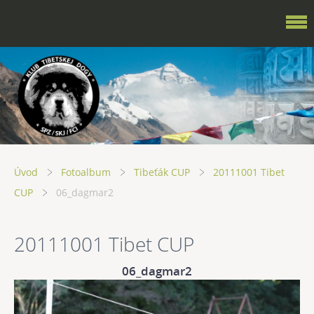
Úvod
Fotoalbum
Tibeťák CUP
20111001 Tibet
CUP
06_dagmar2
20111001 Tibet CUP
06_dagmar2