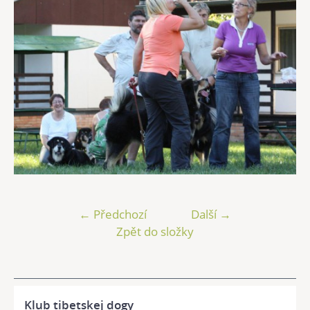
← Předchozí
Další →
Zpět do složky
Klub tibetskej dogy