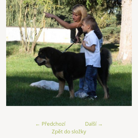
← Předchozí
Další →
Zpět do složky