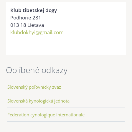
Klub tibetskej dogy
Podhorie 281
013 18 Lietava
klubdokhyi@gmail.com
Oblíbené odkazy
Slovenský poľovnícky zväz
Slovenská kynologická jednota
Federation cynologique internationale