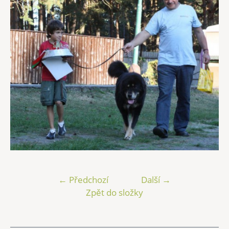
← Předchozí
Další →
Zpět do složky