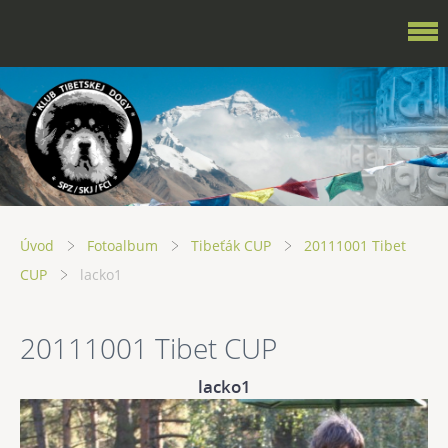
Úvod
Fotoalbum
Tibeťák CUP
20111001 Tibet
CUP
lacko1
20111001 Tibet CUP
lacko1