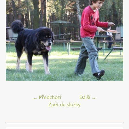
← Předchozí
Další →
Zpět do složky